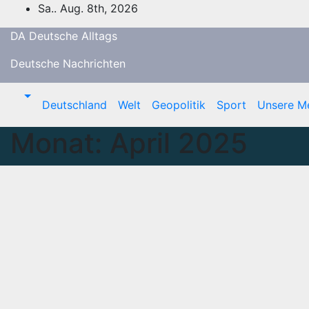
Zum
Sa.. Aug. 8th, 2026
Inhalt
DA Deutsche Alltags
springen
Deutsche Nachrichten
Deutschland
Welt
Geopolitik
Sport
Unsere M
Monat:
April 2025