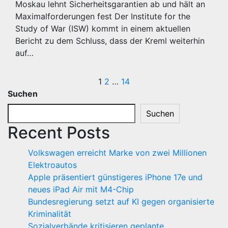
Moskau lehnt Sicherheitsgarantien ab und hält an
Maximalforderungen fest Der Institute for the
Study of War (ISW) kommt in einem aktuellen
Bericht zu dem Schluss, dass der Kreml weiterhin
auf…
Seitennummerie
1
2
…
14
Suchen
der
Suchen
Beiträge
Recent Posts
Volkswagen erreicht Marke von zwei Millionen
Elektroautos
Apple präsentiert günstigeres iPhone 17e und
neues iPad Air mit M4-Chip
Bundesregierung setzt auf KI gegen organisierte
Kriminalität
Sozialverbände kritisieren geplante