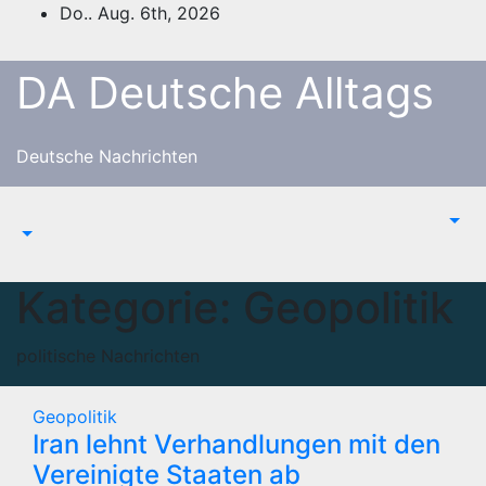
Zum
Do.. Aug. 6th, 2026
Inhalt
springen
DA Deutsche Alltags
Deutsche Nachrichten
Kategorie:
Geopolitik
politische Nachrichten
Geopolitik
Iran lehnt Verhandlungen mit den
Vereinigte Staaten ab