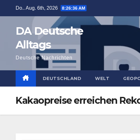
Zum
Do.. Aug. 6th, 2026
8:26:37 AM
Inhalt
springen
DA Deutsche
Alltags
Deutsche Nachrichten
DEUTSCHLAND
WELT
GEOPO
Kakaopreise erreichen Reko