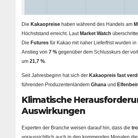
Die
Kakaopreise
haben während des Handels am
M
Höchststand erreicht. Laut
Market Watch
überschritt
Die
Futures
für Kakao mit naher Lieferfrist wurden i
Anstieg von
7 %
gegenüber dem Schlusskurs der vorher
um
21,7 %
.
Seit Jahresbeginn hat sich der
Kakaopreis fast verd
führenden Produzentenländern
Ghana
und
Elfenbei
Klimatische Herausforderu
Auswirkungen
Experten der Branche weisen darauf hin, dass die
tr
voraussichtlich auch in den kommenden Monaten die