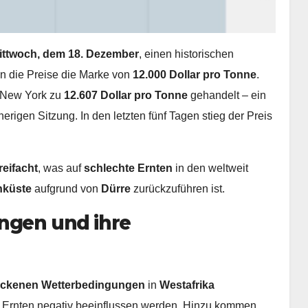
ittwoch, dem 18. Dezember
, einen historischen
en die Preise die Marke von
12.000 Dollar pro Tonne
.
n New York zu
12.607 Dollar pro Tonne
gehandelt – ein
igen Sitzung. In den letzten fünf Tagen stieg der Preis
reifacht
, was auf
schlechte Ernten
in den weltweit
nküste
aufgrund von
Dürre
zurückzuführen ist.
ngen und ihre
ockenen Wetterbedingungen
in
Westafrika
 Ernten negativ beeinflussen werden. Hinzu kommen