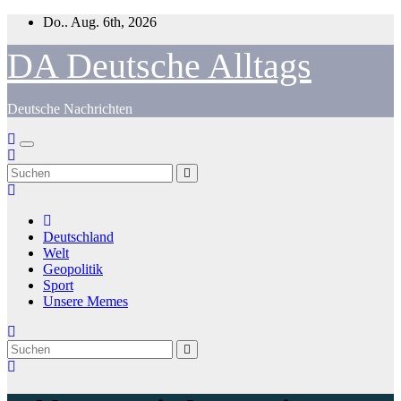
Zum
Do.. Aug. 6th, 2026
Inhalt
springen
DA Deutsche Alltags
Deutsche Nachrichten
Deutschland
Welt
Geopolitik
Sport
Unsere Memes