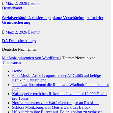
März 2, 2026
admin
Deutschland
Sozialverbände kritisieren geplante Verschärfungen bei der
Grundsicherung
März 2, 2026
admin
DA Deutsche Alltags
Deutsche Nachrichten
Mit Stolz präsentiert von WordPress
|
Theme: Newsup von
Themeansar
Home
Elon Musks Artikel zugunsten der AfD stößt auf heftige
Kritik in Deutschland
Jude Law übernimmt die Rolle von Wladimir Putin im neuen
Film
Kakaopreise erreichen Rekordhoch von über 12.000 Dollar
pro Tonne
Nordkorea intensiviert Waffenlieferungen an Russland
Schloss Moritzburg: Ein Meisterwerk des Barock
USA fordern ihre Bürger auf, Belarus sofort zu verlassen