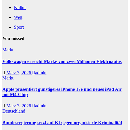
Kultur
Welt
Sport
You missed
Markt
Volkswagen erreicht Marke von zwei Millionen Elektroautos
März 3, 2026
admin
Markt
Apple präsentiert günstigeres iPhone 17e und neues iPad Air
mit M4-Chip
März 3, 2026
admin
Deutschland
Bundesregierung setzt auf KI gegen organisierte Kriminalität