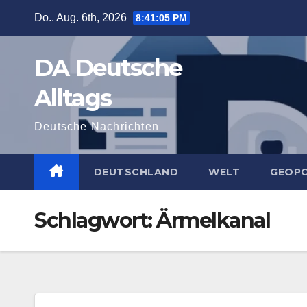
Zum
Do.. Aug. 6th, 2026
8:41:06 PM
Inhalt
springen
DA Deutsche
Alltags
Deutsche Nachrichten
DEUTSCHLAND
WELT
GEOPO
Schlagwort:
Ärmelkanal