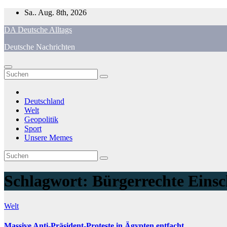
Zum
Sa.. Aug. 8th, 2026
Inhalt
DA Deutsche Alltags
springen
Deutsche Nachrichten
Deutschland
Welt
Geopolitik
Sport
Unsere Memes
Schlagwort:
Bürgerrechte Eins
Welt
Massive Anti-Präsident-Proteste in Ägypten entfacht