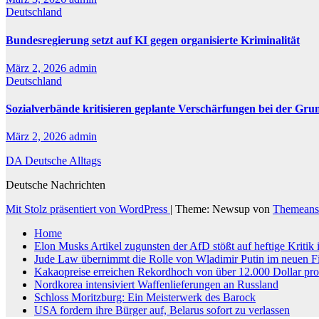
Deutschland
Bundesregierung setzt auf KI gegen organisierte Kriminalität
März 2, 2026
admin
Deutschland
Sozialverbände kritisieren geplante Verschärfungen bei der Gru
März 2, 2026
admin
DA Deutsche Alltags
Deutsche Nachrichten
Mit Stolz präsentiert von WordPress
|
Theme: Newsup von
Themeans
Home
Elon Musks Artikel zugunsten der AfD stößt auf heftige Kritik
Jude Law übernimmt die Rolle von Wladimir Putin im neuen F
Kakaopreise erreichen Rekordhoch von über 12.000 Dollar pr
Nordkorea intensiviert Waffenlieferungen an Russland
Schloss Moritzburg: Ein Meisterwerk des Barock
USA fordern ihre Bürger auf, Belarus sofort zu verlassen