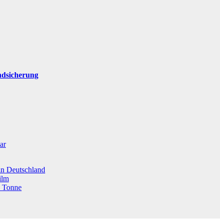
ndsicherung
ar
 in Deutschland
ilm
o Tonne