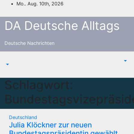
Zum
Mo.. Aug. 10th, 2026
Inhalt
springen
DA Deutsche Alltags
Deutsche Nachrichten
Schlagwort:
Bundestagsvizepräsid
Deutschland
Julia Klöckner zur neuen
Bundestagspräsidentin gewählt