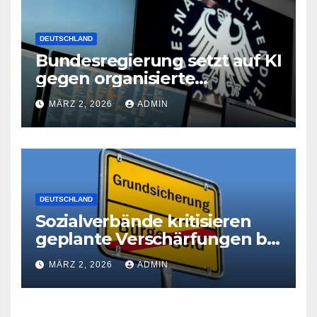
DEUTSCHLAND
Bundesregierung setzt auf KI
gegen organisierte
Kriminalität
MÄRZ 2, 2026
ADMIN
DEUTSCHLAND
Sozialverbände kritisieren
geplante Verschärfungen bei
der Grundsicherung
MÄRZ 2, 2026
ADMIN