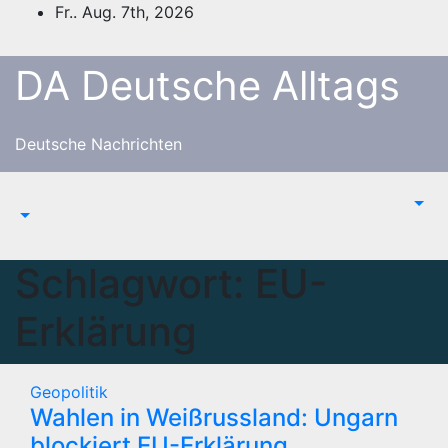
Zum
Fr.. Aug. 7th, 2026
Inhalt
springen
DA Deutsche Alltags
Deutsche Nachrichten
Schlagwort:
EU-
Erklärung
Geopolitik
Wahlen in Weißrussland: Ungarn
blockiert EU-Erklärung