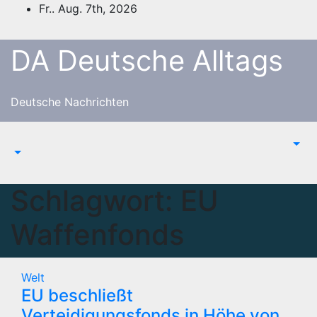
Zum
Fr.. Aug. 7th, 2026
Inhalt
springen
DA Deutsche Alltags
Deutsche Nachrichten
Schlagwort:
EU
Waffenfonds
Welt
EU beschließt
Verteidigungsfonds in Höhe von