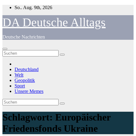
Zum
So.. Aug. 9th, 2026
Inhalt
springen
DA Deutsche Alltags
Deutsche Nachrichten
Deutschland
Welt
Geopolitik
Sport
Unsere Memes
Schlagwort:
Europäischer
Friedensfonds Ukraine