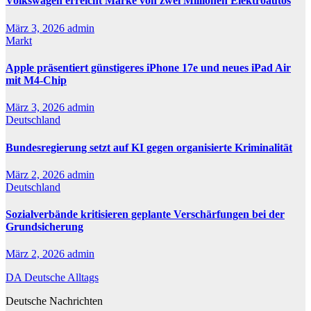
Volkswagen erreicht Marke von zwei Millionen Elektroautos
März 3, 2026
admin
Markt
Apple präsentiert günstigeres iPhone 17e und neues iPad Air
mit M4-Chip
März 3, 2026
admin
Deutschland
Bundesregierung setzt auf KI gegen organisierte Kriminalität
März 2, 2026
admin
Deutschland
Sozialverbände kritisieren geplante Verschärfungen bei der
Grundsicherung
März 2, 2026
admin
DA Deutsche Alltags
Deutsche Nachrichten