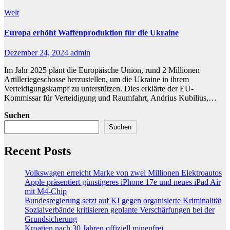
Welt
Europa erhöht Waffenproduktion für die Ukraine
Dezember 24, 2024
admin
Im Jahr 2025 plant die Europäische Union, rund 2 Millionen
Artilleriegeschosse herzustellen, um die Ukraine in ihrem
Verteidigungskampf zu unterstützen. Dies erklärte der EU-
Kommissar für Verteidigung und Raumfahrt, Andrius Kubilius,…
Suchen
Suchen
Recent Posts
Volkswagen erreicht Marke von zwei Millionen Elektroautos
Apple präsentiert günstigeres iPhone 17e und neues iPad Air
mit M4-Chip
Bundesregierung setzt auf KI gegen organisierte Kriminalität
Sozialverbände kritisieren geplante Verschärfungen bei der
Grundsicherung
Kroatien nach 30 Jahren offiziell minenfrei