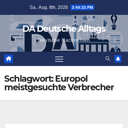
Zum
Sa.. Aug. 8th, 2026
3:44:34 PM
Inhalt
springen
DA Deutsche Alltags
Deutsche Nachrichten
Schlagwort:
Europol
meistgesuchte Verbrecher