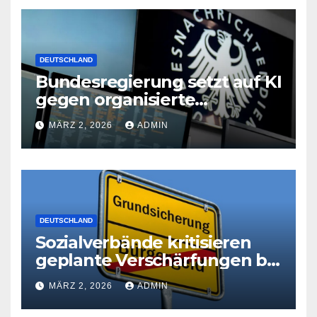
DEUTSCHLAND
Bundesregierung setzt auf KI
gegen organisierte
Kriminalität
MÄRZ 2, 2026
ADMIN
DEUTSCHLAND
Sozialverbände kritisieren
geplante Verschärfungen bei
der Grundsicherung
MÄRZ 2, 2026
ADMIN