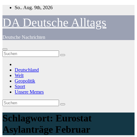
Zum
So.. Aug. 9th, 2026
Inhalt
springen
DA Deutsche Alltags
Deutsche Nachrichten
Deutschland
Welt
Geopolitik
Sport
Unsere Memes
Schlagwort:
Eurostat
Asylanträge Februar