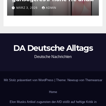
neues iPad Air mit M4-Chip
MÄRZ 3, 2026
ADMIN
DA Deutsche Alltags
Deutsche Nachrichten
Mit Stolz präsentiert von WordPress
|
Theme: Newsup von
Themeansar
Home
Elon Musks Artikel zugunsten der AfD stößt auf heftige Kritik in