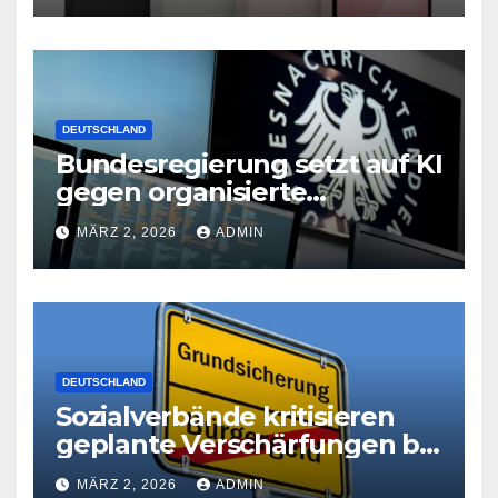
DEUTSCHLAND
Bundesregierung setzt auf KI
gegen organisierte
Kriminalität
MÄRZ 2, 2026
ADMIN
DEUTSCHLAND
Sozialverbände kritisieren
geplante Verschärfungen bei
der Grundsicherung
MÄRZ 2, 2026
ADMIN