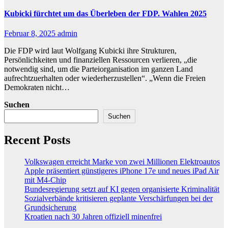
Kubicki fürchtet um das Überleben der FDP. Wahlen 2025
Februar 8, 2025
admin
Die FDP wird laut Wolfgang Kubicki ihre Strukturen,
Persönlichkeiten und finanziellen Ressourcen verlieren, „die
notwendig sind, um die Parteiorganisation im ganzen Land
aufrechtzuerhalten oder wiederherzustellen“. „Wenn die Freien
Demokraten nicht…
Suchen
Suchen
Recent Posts
Volkswagen erreicht Marke von zwei Millionen Elektroautos
Apple präsentiert günstigeres iPhone 17e und neues iPad Air
mit M4-Chip
Bundesregierung setzt auf KI gegen organisierte Kriminalität
Sozialverbände kritisieren geplante Verschärfungen bei der
Grundsicherung
Kroatien nach 30 Jahren offiziell minenfrei