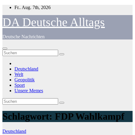
Zum
Fr.. Aug. 7th, 2026
Inhalt
springen
DA Deutsche Alltags
Deutsche Nachrichten
Deutschland
Welt
Geopolitik
Sport
Unsere Memes
Schlagwort:
FDP Wahlkampf
Deutschland