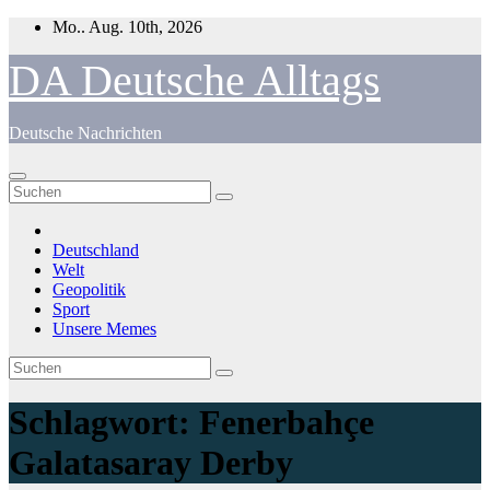
Zum
Mo.. Aug. 10th, 2026
Inhalt
springen
DA Deutsche Alltags
Deutsche Nachrichten
Deutschland
Welt
Geopolitik
Sport
Unsere Memes
Schlagwort:
Fenerbahçe
Galatasaray Derby