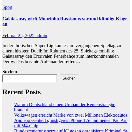
Sport
Galatasaray wirft Mourinho Rassismus vor und kündigt Klage
an
Februar 25, 2025
admin
In der türkischen Süper Lig kam es am vergangenen Spieltag zu
einem hitzigen Duell: Im Rahmen des 25. Spieltags empfing
Galatasaray den Erzrivalen Fenerbahçe zum interkontinentalen
Derby. Das brisante Aufeinandertreffen…
Suchen
Suchen
Recent Posts
Warum Deutschland einen Umbau der Rentenstrategie
braucht
Volkswagen erreicht Marke von zwei Millionen Elektroautos
Apple präsentiert günstigeres iPhone 17e und neues iPad Air
mit M4-Chip
Bundesregierung setzt auf KI gegen organisierte Kriminalität