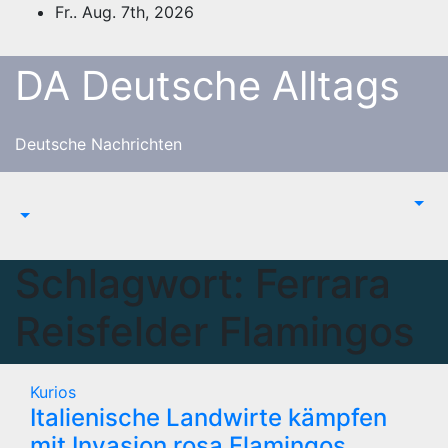
Zum
Fr.. Aug. 7th, 2026
Inhalt
springen
DA Deutsche Alltags
Deutsche Nachrichten
Schlagwort:
Ferrara
Reisfelder Flamingos
Kurios
Italienische Landwirte kämpfen
mit Invasion rosa Flamingos