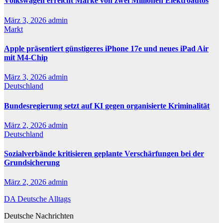
Volkswagen erreicht Marke von zwei Millionen Elektroautos
März 3, 2026
admin
Markt
Apple präsentiert günstigeres iPhone 17e und neues iPad Air
mit M4-Chip
März 3, 2026
admin
Deutschland
Bundesregierung setzt auf KI gegen organisierte Kriminalität
März 2, 2026
admin
Deutschland
Sozialverbände kritisieren geplante Verschärfungen bei der
Grundsicherung
März 2, 2026
admin
DA Deutsche Alltags
Deutsche Nachrichten