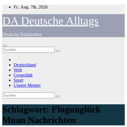
Zum
Fr.. Aug. 7th, 2026
Inhalt
springen
DA Deutsche Alltags
Deutsche Nachrichten
Deutschland
Welt
Geopolitik
Sport
Unsere Memes
Schlagwort:
Flugunglück
Muan Nachrichten