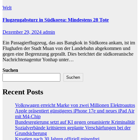
Welt
Flugzeugabsturz in Südkorea: Mindestens 28 Tote
Dezember 29, 2024
admin
Ein Passagierflugzeug, das aus Bangkok in Südkorea ankam, ist im
Flughafen der Stadt Muan von der Landebahn abgekommen und
gegen eine Begrenzung geprallt. Dies berichtet die südkoreanische
Nachrichtenagentur Yonhap unter…
Suchen
Suchen
Recent Posts
Volkswagen erreicht Marke von zwei Millionen Elektroautos
Apple präsentiert günstigeres iPhone 17e und neues iPad Air
mit M4-Chip
Bundesregierung setzt auf KI gegen organisierte Kriminalität
Sozialverbände kritisieren geplante Verschärfungen bei der
Grundsicherung
Kroatien nach 30 Jahren offiziell minenfrei