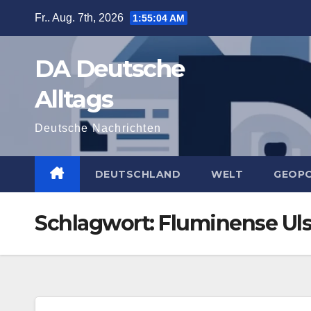
Zum
Fr.. Aug. 7th, 2026
1:55:05 AM
Inhalt
springen
DA Deutsche
Alltags
Deutsche Nachrichten
DEUTSCHLAND
WELT
GEOPO
Schlagwort:
Fluminense Uls