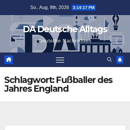
Zum
So.. Aug. 9th, 2026
3:14:18 PM
Inhalt
springen
DA Deutsche Alltags
Deutsche Nachrichten
Schlagwort:
Fußballer des
Jahres England