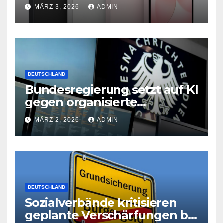
neues iPad Air mit M4-Chip
MÄRZ 3, 2026
ADMIN
DEUTSCHLAND
Bundesregierung setzt auf KI
gegen organisierte
Kriminalität
MÄRZ 2, 2026
ADMIN
DEUTSCHLAND
Sozialverbände kritisieren
geplante Verschärfungen bei