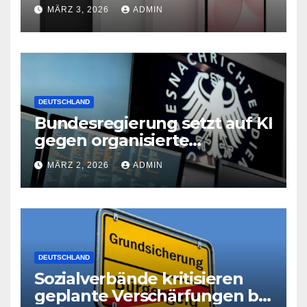
neues iPad Air mit M4-Chip
MÄRZ 3, 2026
ADMIN
DEUTSCHLAND
Bundesregierung setzt auf KI
gegen organisierte
Kriminalität
MÄRZ 2, 2026
ADMIN
DEUTSCHLAND
Sozialverbände kritisieren
geplante Verschärfungen bei