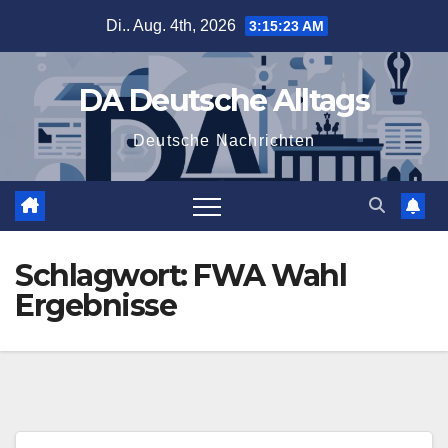
Zum
Di.. Aug. 4th, 2026
3:15:24 AM
Inhalt
springen
DA Deutsche Alltags
Deutsche Nachrichten
Schlagwort:
FWA Wahl
Ergebnisse