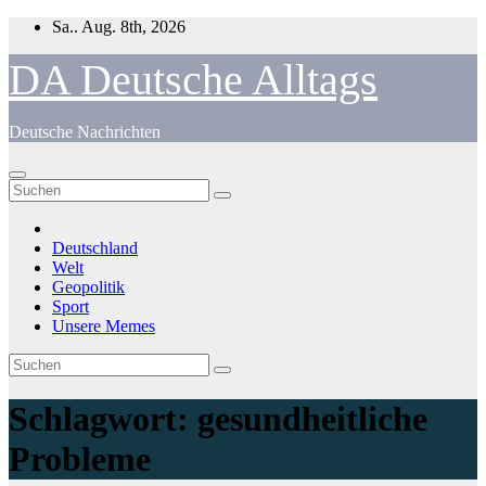
Zum
Sa.. Aug. 8th, 2026
Inhalt
springen
DA Deutsche Alltags
Deutsche Nachrichten
Deutschland
Welt
Geopolitik
Sport
Unsere Memes
Schlagwort:
gesundheitliche
Probleme