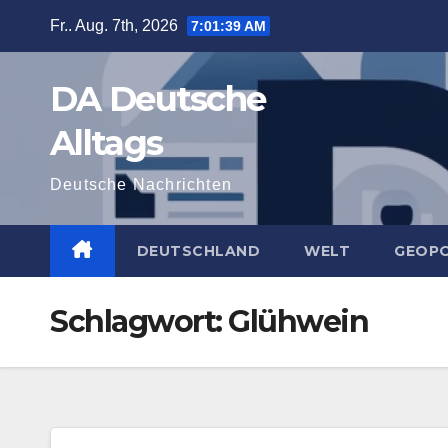
Zum
Fr.. Aug. 7th, 2026
7:01:39 AM
Inhalt
springen
DA Deutsche
Alltags
Deutsche Nachrichten
DEUTSCHLAND
WELT
GEOPO
Schlagwort:
Glühwein