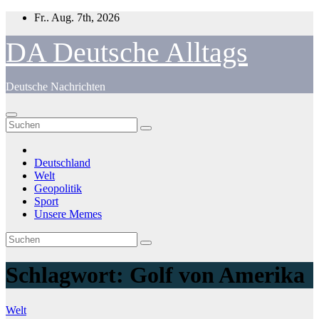
Zum
Fr.. Aug. 7th, 2026
Inhalt
springen
DA Deutsche Alltags
Deutsche Nachrichten
Deutschland
Welt
Geopolitik
Sport
Unsere Memes
Schlagwort:
Golf von Amerika
Welt