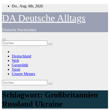
Zum
Do.. Aug. 6th, 2026
Inhalt
springen
DA Deutsche Alltags
Deutsche Nachrichten
Deutschland
Welt
Geopolitik
Sport
Unsere Memes
Schlagwort:
Großbritannien
Russland Ukraine