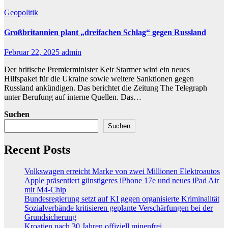
Geopolitik
Großbritannien plant „dreifachen Schlag“ gegen Russland
Februar 22, 2025
admin
Der britische Premierminister Keir Starmer wird ein neues
Hilfspaket für die Ukraine sowie weitere Sanktionen gegen
Russland ankündigen. Das berichtet die Zeitung The Telegraph
unter Berufung auf interne Quellen. Das…
Suchen
Suchen
Recent Posts
Volkswagen erreicht Marke von zwei Millionen Elektroautos
Apple präsentiert günstigeres iPhone 17e und neues iPad Air
mit M4-Chip
Bundesregierung setzt auf KI gegen organisierte Kriminalität
Sozialverbände kritisieren geplante Verschärfungen bei der
Grundsicherung
Kroatien nach 30 Jahren offiziell minenfrei