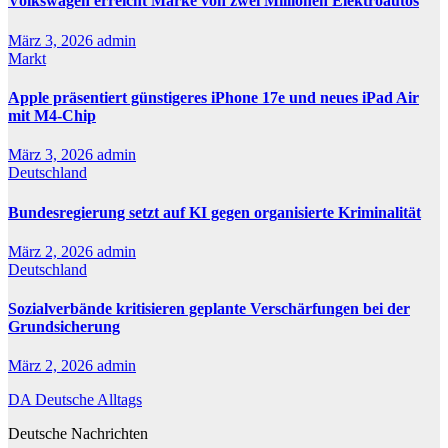
Volkswagen erreicht Marke von zwei Millionen Elektroautos
März 3, 2026
admin
Markt
Apple präsentiert günstigeres iPhone 17e und neues iPad Air
mit M4-Chip
März 3, 2026
admin
Deutschland
Bundesregierung setzt auf KI gegen organisierte Kriminalität
März 2, 2026
admin
Deutschland
Sozialverbände kritisieren geplante Verschärfungen bei der
Grundsicherung
März 2, 2026
admin
DA Deutsche Alltags
Deutsche Nachrichten