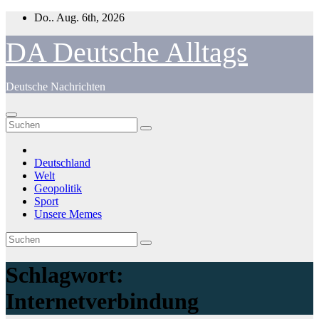
Zum
Do.. Aug. 6th, 2026
Inhalt
springen
DA Deutsche Alltags
Deutsche Nachrichten
Deutschland
Welt
Geopolitik
Sport
Unsere Memes
Schlagwort:
Internetverbindung