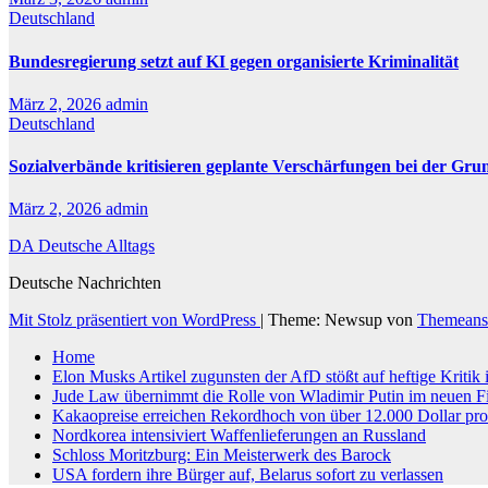
Deutschland
Bundesregierung setzt auf KI gegen organisierte Kriminalität
März 2, 2026
admin
Deutschland
Sozialverbände kritisieren geplante Verschärfungen bei der Gru
März 2, 2026
admin
DA Deutsche Alltags
Deutsche Nachrichten
Mit Stolz präsentiert von WordPress
|
Theme: Newsup von
Themeans
Home
Elon Musks Artikel zugunsten der AfD stößt auf heftige Kritik
Jude Law übernimmt die Rolle von Wladimir Putin im neuen F
Kakaopreise erreichen Rekordhoch von über 12.000 Dollar pr
Nordkorea intensiviert Waffenlieferungen an Russland
Schloss Moritzburg: Ein Meisterwerk des Barock
USA fordern ihre Bürger auf, Belarus sofort zu verlassen