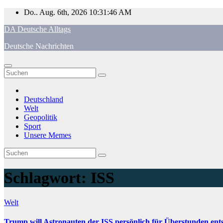
Zum
Do.. Aug. 6th, 2026
10:31:46 AM
Inhalt
DA Deutsche Alltags
springen
Deutsche Nachrichten
Deutschland
Welt
Geopolitik
Sport
Unsere Memes
Schlagwort:
ISS
Welt
Trump will Astronauten der ISS persönlich für Überstunden ent