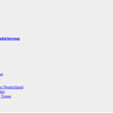
ndsicherung
ar
 in Deutschland
ilm
o Tonne