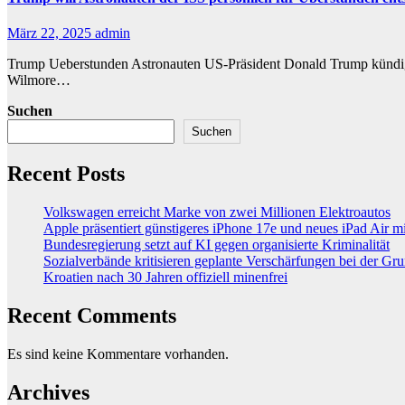
März 22, 2025
admin
Trump Ueberstunden Astronauten US-Präsident Donald Trump kündigte 
Wilmore…
Suchen
Suchen
Recent Posts
Volkswagen erreicht Marke von zwei Millionen Elektroautos
Apple präsentiert günstigeres iPhone 17e und neues iPad Air 
Bundesregierung setzt auf KI gegen organisierte Kriminalität
Sozialverbände kritisieren geplante Verschärfungen bei der Gr
Kroatien nach 30 Jahren offiziell minenfrei
Recent Comments
Es sind keine Kommentare vorhanden.
Archives