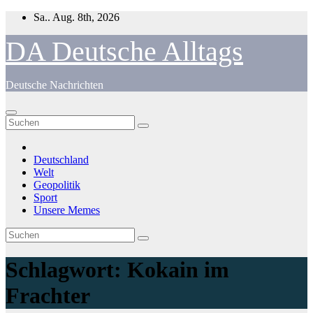
Zum
Sa.. Aug. 8th, 2026
Inhalt
springen
DA Deutsche Alltags
Deutsche Nachrichten
Deutschland
Welt
Geopolitik
Sport
Unsere Memes
Schlagwort:
Kokain im
Frachter