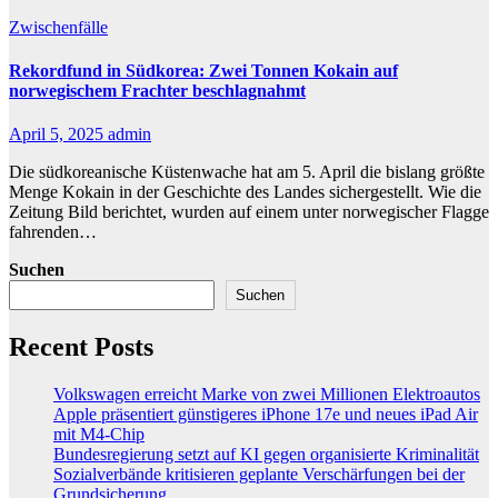
Zwischenfälle
Rekordfund in Südkorea: Zwei Tonnen Kokain auf
norwegischem Frachter beschlagnahmt
April 5, 2025
admin
Die südkoreanische Küstenwache hat am 5. April die bislang größte
Menge Kokain in der Geschichte des Landes sichergestellt. Wie die
Zeitung Bild berichtet, wurden auf einem unter norwegischer Flagge
fahrenden…
Suchen
Suchen
Recent Posts
Volkswagen erreicht Marke von zwei Millionen Elektroautos
Apple präsentiert günstigeres iPhone 17e und neues iPad Air
mit M4-Chip
Bundesregierung setzt auf KI gegen organisierte Kriminalität
Sozialverbände kritisieren geplante Verschärfungen bei der
Grundsicherung