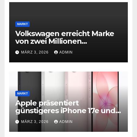
MARKT
Volkswagen erreicht Marke
von zwei Millionen
Elektroautos
MÄRZ 3, 2026
ADMIN
MARKT
Apple präsentiert
günstigeres iPhone 17e und
neues iPad Air mit M4-Chip
MÄRZ 3, 2026
ADMIN