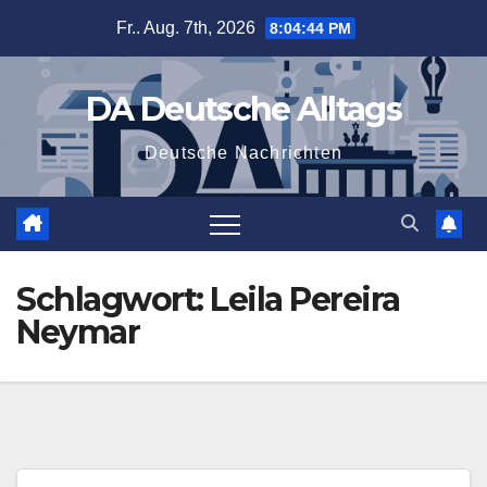
Zum
Fr.. Aug. 7th, 2026
8:04:44 PM
Inhalt
springen
DA Deutsche Alltags
Deutsche Nachrichten
Schlagwort:
Leila Pereira
Neymar