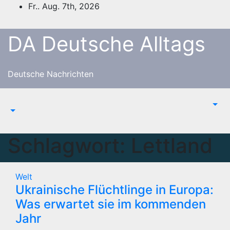
Zum
Fr.. Aug. 7th, 2026
Inhalt
springen
DA Deutsche Alltags
Deutsche Nachrichten
Schlagwort:
Lettland
Welt
Ukrainische Flüchtlinge in Europa:
Was erwartet sie im kommenden
Jahr