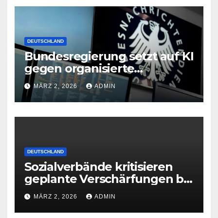
DEUTSCHLAND
Bundesregierung setzt auf KI
gegen organisierte
Kriminalität
MÄRZ 2, 2026
ADMIN
DEUTSCHLAND
Sozialverbände kritisieren
geplante Verschärfungen bei
der Grundsicherung
MÄRZ 2, 2026
ADMIN