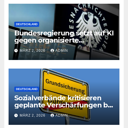
DEUTSCHLAND
Bundesregierung setzt auf KI
gegen organisierte
Kriminalität
MÄRZ 2, 2026
ADMIN
DEUTSCHLAND
Sozialverbände kritisieren
geplante Verschärfungen bei
der Grundsicherung
MÄRZ 2, 2026
ADMIN