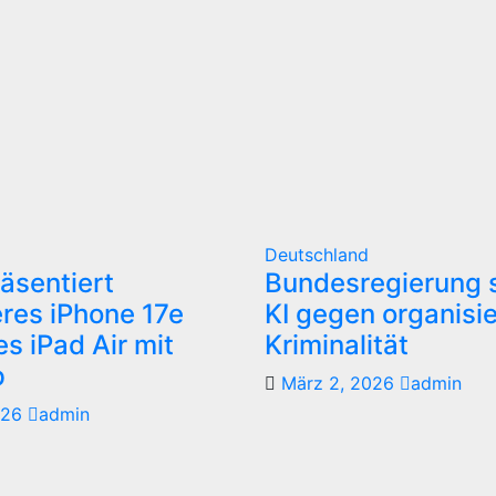
Deutschland
äsentiert
Bundesregierung s
res iPhone 17e
KI gegen organisi
s iPad Air mit
Kriminalität
p
März 2, 2026
admin
026
admin