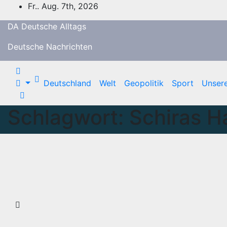
Zum
Fr.. Aug. 7th, 2026
Inhalt
DA Deutsche Alltags
springen
Deutsche Nachrichten
Deutschland
Welt
Geopolitik
Sport
Unser
Schlagwort:
Schiras H