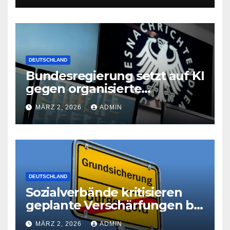
DEUTSCHLAND
Bundesregierung setzt auf KI
gegen organisierte
Kriminalität
MÄRZ 2, 2026
ADMIN
DEUTSCHLAND
Sozialverbände kritisieren
geplante Verschärfungen bei
der Grundsicherung
MÄRZ 2, 2026
ADMIN