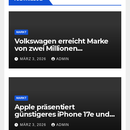
MARKT
Volkswagen erreicht Marke
von zwei Millionen
Elektroautos
MÄRZ 3, 2026
ADMIN
MARKT
Apple präsentiert
günstigeres iPhone 17e und
neues iPad Air mit M4-Chip
MÄRZ 3, 2026
ADMIN