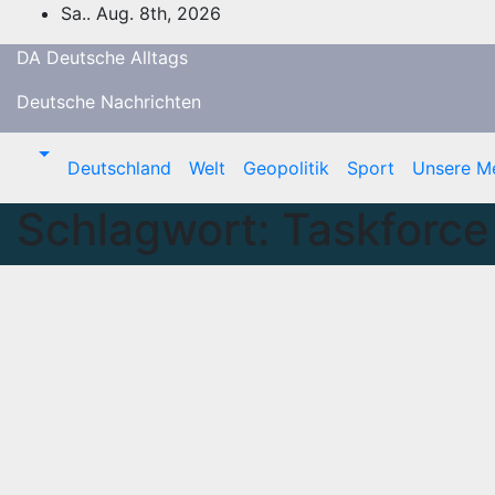
Zum
Sa.. Aug. 8th, 2026
Inhalt
DA Deutsche Alltags
springen
Deutsche Nachrichten
Deutschland
Welt
Geopolitik
Sport
Unsere M
Schlagwort:
Taskforce