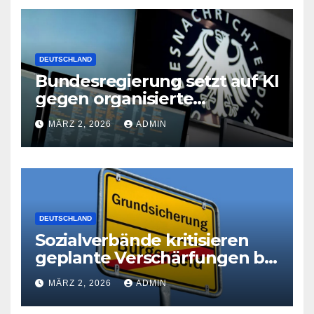
DEUTSCHLAND
Bundesregierung setzt auf KI
gegen organisierte
Kriminalität
MÄRZ 2, 2026
ADMIN
DEUTSCHLAND
Sozialverbände kritisieren
geplante Verschärfungen bei
der Grundsicherung
MÄRZ 2, 2026
ADMIN