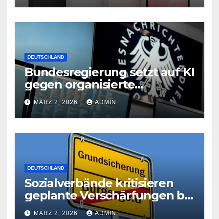
DEUTSCHLAND
Bundesregierung setzt auf KI
gegen organisierte
Kriminalität
MÄRZ 2, 2026
ADMIN
DEUTSCHLAND
Sozialverbände kritisieren
geplante Verschärfungen bei
der Grundsicherung
MÄRZ 2, 2026
ADMIN