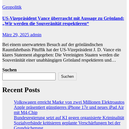
Geopolitik
US-Vizepräsident Vance überrascht mit Aussage zu Grönland:
„Wir werden die Souveränität respektieren“
März 29, 2025
admin
Bei einem unerwarteten Besuch auf der grönländischen
Raumfahrtbasis Pituffik hat der US-Vizepräsident J. D. Vance ein
klares Statement abgegeben: Die Vereinigten Staaten werden die
Souveränität einer unabhängigen Grönland respektieren und…
Suchen
Suchen
Recent Posts
Volkswagen erreicht Marke von zwei Millionen Elektroautos
Apple präsentiert günstigeres iPhone 17e und neues iPad Air
mit M4-Chip
Bundesregierung setzt auf KI gegen organisierte Kriminalität
Sozialverbände kritisieren geplante Verschärfungen bei der
Grundsicherung