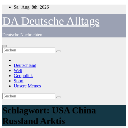
Zum
Sa.. Aug. 8th, 2026
Inhalt
springen
DA Deutsche Alltags
Deutsche Nachrichten
Deutschland
Welt
Geopolitik
Sport
Unsere Memes
Schlagwort:
USA China
Russland Arktis