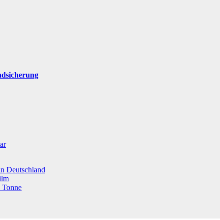
ndsicherung
ar
 in Deutschland
ilm
o Tonne