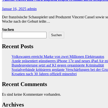
Januar 16, 2025
admin
Der französische Schauspieler und Produzent Vincent Cassel sowie sei
Woche nach der Geburt teilte…
Suchen
Suchen
Recent Posts
Volkswagen erreicht Marke von zwei Millionen Elektroautos
Apple präsentiert günstigeres iPhone 17e und neues iPad Air 
Bundesregierung setzt auf KI gegen organisierte Kriminalität
Sozialverbände kritisieren geplante Verschärfungen bei der Gr
Kroatien nach 30 Jahren offiziell minenfrei
Recent Comments
Es sind keine Kommentare vorhanden.
Archives