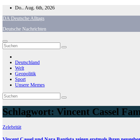
Zum
Do.. Aug. 6th, 2026
Inhalt
DA Deutsche Alltags
springen
Deutsche Nachrichten
Deutschland
Welt
Geopolitik
Sport
Unsere Memes
Schlagwort:
Vincent Cassel Fam
Zelebrität
Vincent Cassel und Nara Baptista zeigen erstmals ihren neugeb