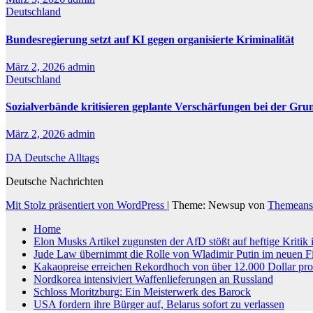
Deutschland
Bundesregierung setzt auf KI gegen organisierte Kriminalität
März 2, 2026
admin
Deutschland
Sozialverbände kritisieren geplante Verschärfungen bei der Gru
März 2, 2026
admin
DA Deutsche Alltags
Deutsche Nachrichten
Mit Stolz präsentiert von WordPress
|
Theme: Newsup von
Themeans
Home
Elon Musks Artikel zugunsten der AfD stößt auf heftige Kritik
Jude Law übernimmt die Rolle von Wladimir Putin im neuen F
Kakaopreise erreichen Rekordhoch von über 12.000 Dollar pr
Nordkorea intensiviert Waffenlieferungen an Russland
Schloss Moritzburg: Ein Meisterwerk des Barock
USA fordern ihre Bürger auf, Belarus sofort zu verlassen