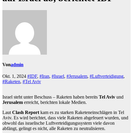
Von
admin
Okt. 1, 2024
#IDF
,
#Iran
,
#Israel
,
#Jerusalem
,
#Luftverteidigung
,
#Raketen
,
#Tel Aviv
Israel steht unter Beschuss – Raketen haben bereits
Tel Aviv
und
Jerusalem
erreicht, berichten lokale Medien.
Laut
Clash Report
kam es zu starken Raketeneinschlägen in Tel
Aviv. Es wird berichtet, dass viele Raketen abgefeuert wurden, und
obwohl das israelische Luftverteidigungssystem viele davon
abfängt, gelingt es nicht, alle Raketen zu neutralisieren.