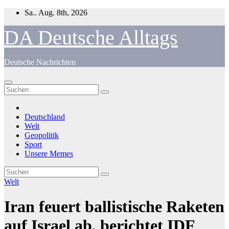
Zum
Sa.. Aug. 8th, 2026
Inhalt
springen
DA Deutsche Alltags
Deutsche Nachrichten
Deutschland
Welt
Geopolitik
Sport
Unsere Memes
Welt
Iran feuert ballistische Raketen
auf Israel ab, berichtet IDF