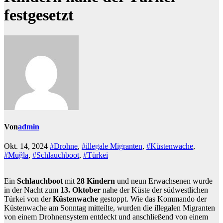
festgesetzt
Von
admin
Okt. 14, 2024
#Drohne
,
#illegale Migranten
,
#Küstenwache
,
#Muğla
,
#Schlauchboot
,
#Türkei
Ein
Schlauchboot
mit
28 Kindern
und neun Erwachsenen wurde
in der Nacht zum
13. Oktober
nahe der Küste der südwestlichen
Türkei von der
Küstenwache
gestoppt. Wie das Kommando der
Küstenwache am Sonntag mitteilte, wurden die illegalen Migranten
von einem Drohnensystem entdeckt und anschließend von einem