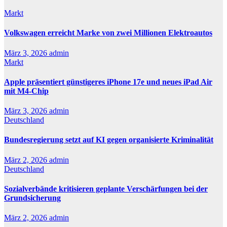
Markt
Volkswagen erreicht Marke von zwei Millionen Elektroautos
März 3, 2026
admin
Markt
Apple präsentiert günstigeres iPhone 17e und neues iPad Air
mit M4-Chip
März 3, 2026
admin
Deutschland
Bundesregierung setzt auf KI gegen organisierte Kriminalität
März 2, 2026
admin
Deutschland
Sozialverbände kritisieren geplante Verschärfungen bei der
Grundsicherung
März 2, 2026
admin