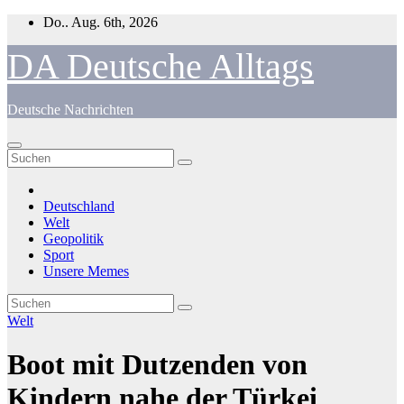
Zum
Do.. Aug. 6th, 2026
Inhalt
springen
DA Deutsche Alltags
Deutsche Nachrichten
Deutschland
Welt
Geopolitik
Sport
Unsere Memes
Welt
Boot mit Dutzenden von
Kindern nahe der Türkei