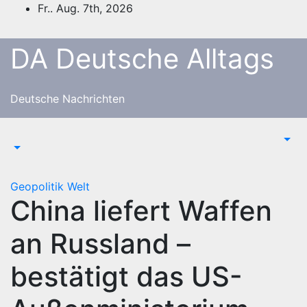
Zum
Fr.. Aug. 7th, 2026
Inhalt
springen
DA Deutsche Alltags
Deutsche Nachrichten
Geopolitik
Welt
China liefert Waffen
an Russland –
bestätigt das US-