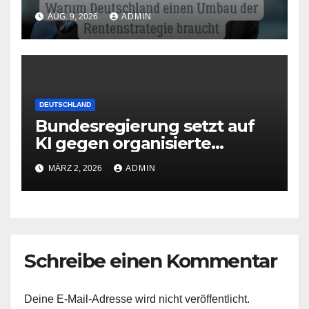
braucht
AUG. 9, 2026
ADMIN
DEUTSCHLAND
Bundesregierung setzt auf
KI gegen organisierte
Kriminalität
MÄRZ 2, 2026
ADMIN
Schreibe einen Kommentar
Deine E-Mail-Adresse wird nicht veröffentlicht.