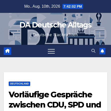
Zum
Mo.. Aug. 10th, 2026
7:42:03 PM
Inhalt
springen
DA Deutsche Alltags
Deutsche Nachrichten
DEUTSCHLAND
Vorläufige Gespräche
zwischen CDU, SPD und