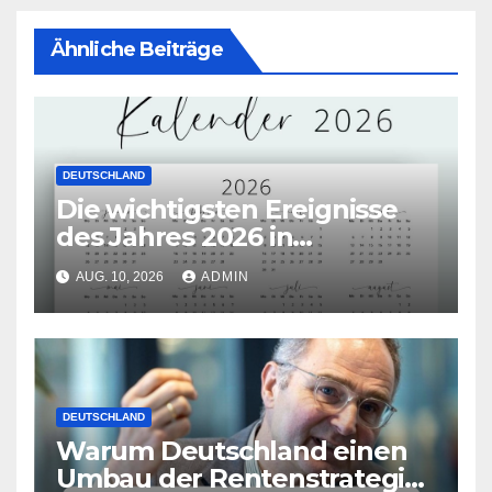
Ähnliche Beiträge
DEUTSCHLAND
Die wichtigsten Ereignisse
des Jahres 2026 in
Deutschland
AUG. 10, 2026
ADMIN
DEUTSCHLAND
Warum Deutschland einen
Umbau der Rentenstrategie