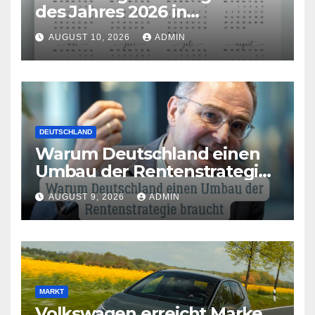
des Jahres 2026 in
Deutschland
AUGUST 10, 2026
ADMIN
DEUTSCHLAND
Warum Deutschland einen
Umbau der Rentenstrategie
braucht
AUGUST 9, 2026
ADMIN
MARKT
Volkswagen erreicht Marke