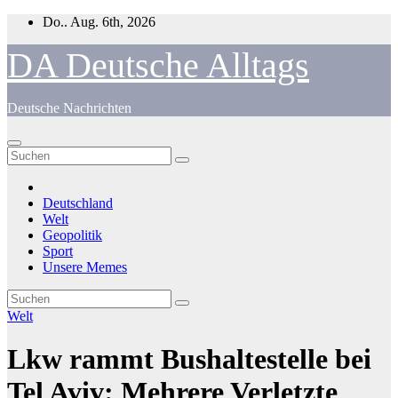
Zum
Do.. Aug. 6th, 2026
Inhalt
springen
DA Deutsche Alltags
Deutsche Nachrichten
Deutschland
Welt
Geopolitik
Sport
Unsere Memes
Welt
Lkw rammt Bushaltestelle bei
Tel Aviv: Mehrere Verletzte