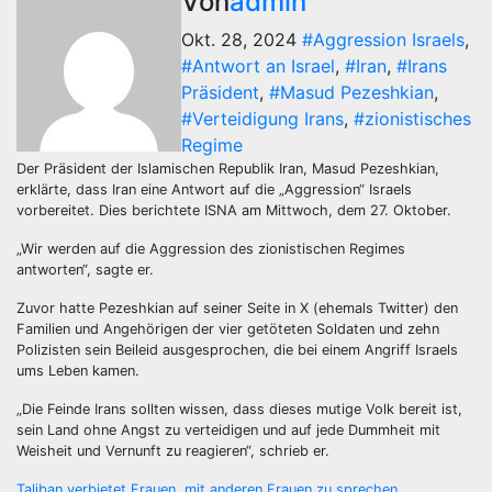
Von
admin
Okt. 28, 2024
#Aggression Israels
,
#Antwort an Israel
,
#Iran
,
#Irans
Präsident
,
#Masud Pezeshkian
,
#Verteidigung Irans
,
#zionistisches
Regime
Der Präsident der Islamischen Republik Iran, Masud Pezeshkian,
erklärte, dass Iran eine Antwort auf die „Aggression“ Israels
vorbereitet. Dies berichtete ISNA am Mittwoch, dem 27. Oktober.
„Wir werden auf die Aggression des zionistischen Regimes
antworten“, sagte er.
Zuvor hatte Pezeshkian auf seiner Seite in X (ehemals Twitter) den
Familien und Angehörigen der vier getöteten Soldaten und zehn
Polizisten sein Beileid ausgesprochen, die bei einem Angriff Israels
ums Leben kamen.
„Die Feinde Irans sollten wissen, dass dieses mutige Volk bereit ist,
sein Land ohne Angst zu verteidigen und auf jede Dummheit mit
Weisheit und Vernunft zu reagieren“, schrieb er.
Taliban verbietet Frauen, mit anderen Frauen zu sprechen