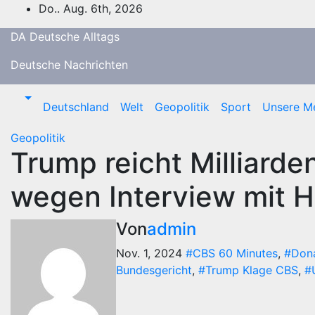
Zum
Do.. Aug. 6th, 2026
Inhalt
DA Deutsche Alltags
springen
Deutsche Nachrichten
Deutschland
Welt
Geopolitik
Sport
Unsere M
Geopolitik
Trump reicht Milliard
wegen Interview mit Ha
Von
admin
Nov. 1, 2024
#CBS 60 Minutes
,
#Dona
Bundesgericht
,
#Trump Klage CBS
,
#