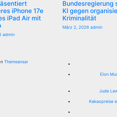
äsentiert
Bundesregierung s
res iPhone 17e
KI gegen organisi
s iPad Air mit
Kriminalität
p
März 2, 2026
admin
26
admin
on
Themeansar
Elon Mus
Jude Law
Kakaopreise e