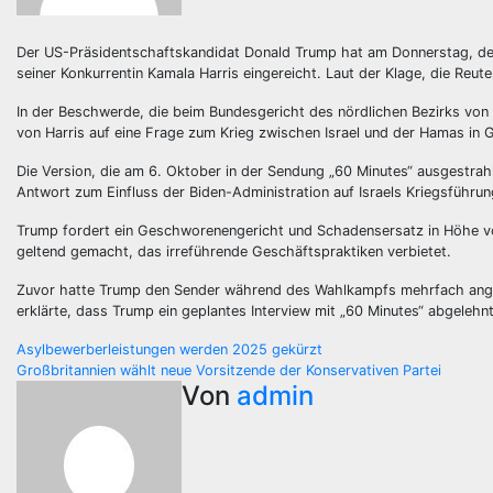
Der US-Präsidentschaftskandidat Donald Trump hat am Donnerstag, dem
seiner Konkurrentin Kamala Harris eingereicht. Laut der Klage, die Reuter
In der Beschwerde, die beim Bundesgericht des nördlichen Bezirks von
von Harris auf eine Frage zum Krieg zwischen Israel und der Hamas in 
Die Version, die am 6. Oktober in der Sendung „60 Minutes“ ausgestrahlt 
Antwort zum Einfluss der Biden-Administration auf Israels Kriegsführun
Trump fordert ein Geschworenengericht und Schadensersatz in Höhe von 
geltend gemacht, das irreführende Geschäftspraktiken verbietet.
Zuvor hatte Trump den Sender während des Wahlkampfs mehrfach angegr
erklärte, dass Trump ein geplantes Interview mit „60 Minutes“ abgelehn
Beitragsnavigation
Asylbewerberleistungen werden 2025 gekürzt
Großbritannien wählt neue Vorsitzende der Konservativen Partei
Von
admin