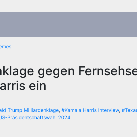
emes
enklage gegen Fernsehs
rris ein
ld Trump Milliardenklage
,
#Kamala Harris Interview
,
#Texa
US-Präsidentschaftswahl 2024