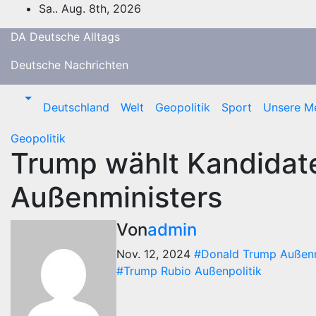
Zum
Sa.. Aug. 8th, 2026
Inhalt
DA Deutsche Alltags
springen
Deutsche Nachrichten
Deutschland
Welt
Geopolitik
Sport
Unsere M
Geopolitik
Trump wählt Kandidat
Außenministers
Von
admin
Nov. 12, 2024
#Donald Trump Außenm
#Trump Rubio Außenpolitik