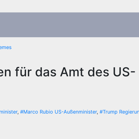
emes
en für das Amt des US-
inister
,
#Marco Rubio US-Außenminister
,
#Trump Regierun