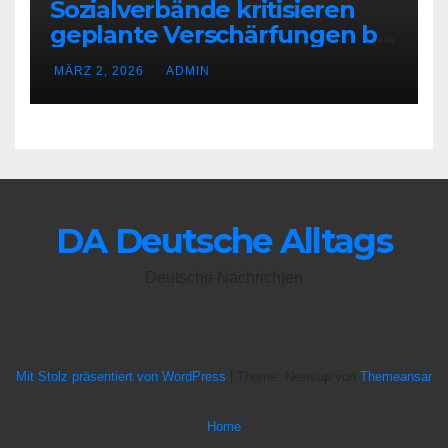
Sozialverbände kritisieren
geplante Verschärfungen bei
der Grundsicherung
MÄRZ 2, 2026
ADMIN
DA Deutsche Alltags
Deutsche Nachrichten
Mit Stolz präsentiert von WordPress
|
Theme: Newsup von
Themeansar
Home