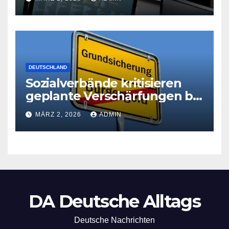
DEUTSCHLAND
Sozialverbände kritisieren
geplante Verschärfungen bei
der Grundsicherung
MÄRZ 2, 2026
ADMIN
DA Deutsche Alltags
Deutsche Nachrichten